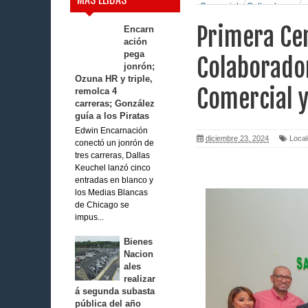
Comercial y Cultural
Primera Cen
Encarn
ación
pega
Colaborador
jonrón;
Ozuna HR y triple,
Comercial y
remolca 4
carreras; González
guía a los Piratas
Edwin Encarnación
diciembre 23, 2024
Loca
conectó un jonrón de
tres carreras, Dallas
Keuchel lanzó cinco
entradas en blanco y
los Medias Blancas
de Chicago se
impus...
Bienes
Nacion
ales
realizar
á segunda subasta
pública del año