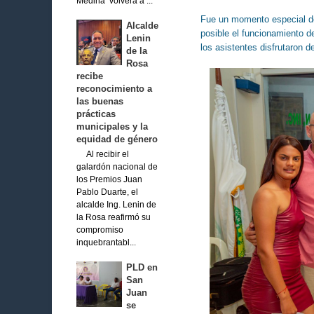
Medina volverá a ...
Fue un momento especial de
Alcalde
posible el funcionamiento 
Lenin
los asistentes disfrutaron
de la
Rosa
recibe
reconocimiento a
las buenas
prácticas
municipales y la
equidad de género
Al recibir el
galardón nacional de
los Premios Juan
Pablo Duarte, el
alcalde Ing. Lenin de
la Rosa reafirmó su
compromiso
inquebrantabl...
PLD en
San
Juan
se