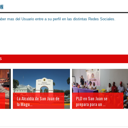
ÓN
ber mas del Usuario entre a su perfil en las distintas Redes Sociales.
S
La Alcaldía de San Juan de
PLD en San Juan se
la Magu...
prepara para un ...