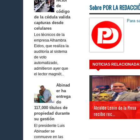
lector
de
Sobre POR LA REDACCI
código
de la cédula valida
Para sa
capturas desde
celulares
Los técnicos de la
empresa Alhambra
Eidos, que realiza la
auditoría al sistema
de voto
automatizado,
NOTICIAS RELACIONADA
admitieron ayer que
el lector magnét...
Abinad
er ha
entrega
do
Alcalde Lenin de la Rosa
117,000 títulos de
recibe rec...
propiedad durante
su gestión
El presidente Luis
Abinader se
conmueve en las