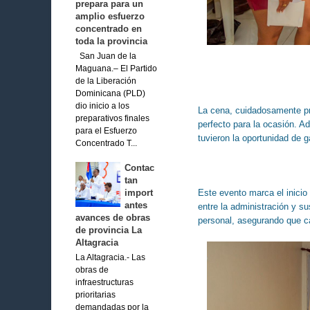
prepara para un
amplio esfuerzo
concentrado en
toda la provincia
San Juan de la
Maguana.– El Partido
de la Liberación
Dominicana (PLD)
dio inicio a los
La cena, cuidadosamente pr
preparativos finales
perfecto para la ocasión. Ad
para el Esfuerzo
tuvieron la oportunidad de 
Concentrado T...
Contac
tan
import
Este evento marca el inicio
antes
entre la administración y s
avances de obras
personal, asegurando que ca
de provincia La
Altagracia
La Altagracia.- Las
obras de
infraestructuras
prioritarias
demandadas por la