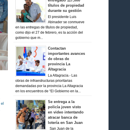
entregado 117,000
títulos de propiedad
durante su gestión
El presidente Luis
Abinader se conmueve
en las entregas de títulos de propiedad,
como dijo el 27 de febrero, es la acción del
gobierno que m...
Contactan
importantes avances
de obras de
provincia La
Altagracia
La Altagracia.- Las
obras de infraestructuras prioritarias
demandadas por la provincia La Altagracia
en los encuentros de “El Gobierno en la...
Se entrega a la
 el
policía joven visto
en video intentando
atracar banca de
lotería en San Juan
San Juan de la