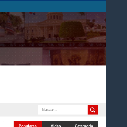
Populares
Video
Catergoria