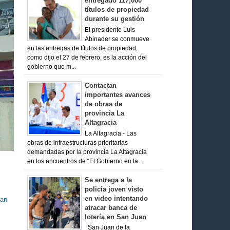
entregado 117,000
títulos de propiedad
durante su gestión
El presidente Luis
Abinader se conmueve
en las entregas de títulos de propiedad,
como dijo el 27 de febrero, es la acción del
gobierno que m...
Contactan
importantes avances
de obras de
provincia La
Altagracia
La Altagracia.- Las
obras de infraestructuras prioritarias
demandadas por la provincia La Altagracia
en los encuentros de “El Gobierno en la...
Se entrega a la
policía joven visto
en video intentando
San
atracar banca de
lotería en San Juan
San Juan de la