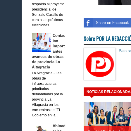
respaldo al proyecto
presidencial de
Gonzalo Castillo de
cara a las próximas
Share on Facebook
elecciones ...
Contac
Sobre POR LA REDACCI
tan
import
Para sa
antes
avances de obras
de provincia La
Altagracia
La Altagracia.- Las
obras de
infraestructuras
prioritarias
NOTICIAS RELACIONADA
demandadas por la
provincia La
Altagracia en los
encuentros de “El
Gobierno en la...
Abinad