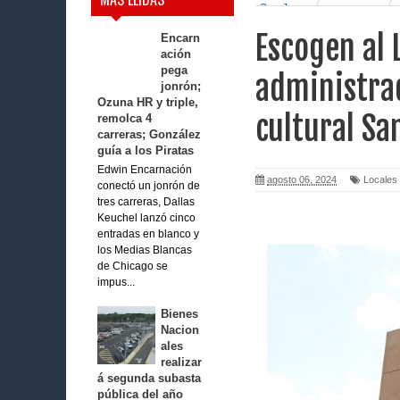
San Juan.
Escogen al 
Encarn
ación
pega
administrad
jonrón;
Ozuna HR y triple,
cultural Sa
remolca 4
carreras; González
guía a los Piratas
Edwin Encarnación
agosto 06, 2024
Locales
conectó un jonrón de
tres carreras, Dallas
Keuchel lanzó cinco
entradas en blanco y
los Medias Blancas
de Chicago se
impus...
Bienes
Nacion
ales
realizar
á segunda subasta
pública del año