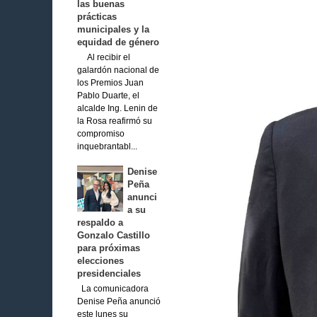
las buenas
prácticas
municipales y la
equidad de género
Al recibir el
galardón nacional de
los Premios Juan
Pablo Duarte, el
alcalde Ing. Lenin de
la Rosa reafirmó su
compromiso
inquebrantabl...
Denise
Peña
anunci
a su
respaldo a
Gonzalo Castillo
para próximas
elecciones
presidenciales
La comunicadora
Denise Peña anunció
este lunes su