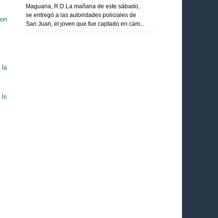
Maguana, R.D.La mañana de este sábado,
se entregó a las autoridades policiales de
ron
San Juan, el joven que fue captado en cám...
 la
 lo