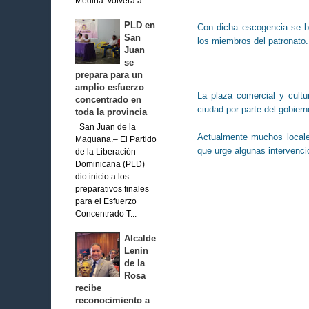
Medina volverá a ...
PLD en
Con dicha escogencia se bu
San
los miembros del patronato.
Juan
se
prepara para un
amplio esfuerzo
La plaza comercial y cult
concentrado en
ciudad por parte del gobiern
toda la provincia
San Juan de la
Actualmente muchos locale
Maguana.– El Partido
que urge algunas intervenci
de la Liberación
Dominicana (PLD)
dio inicio a los
preparativos finales
para el Esfuerzo
Concentrado T...
Alcalde
Lenin
de la
Rosa
recibe
reconocimiento a