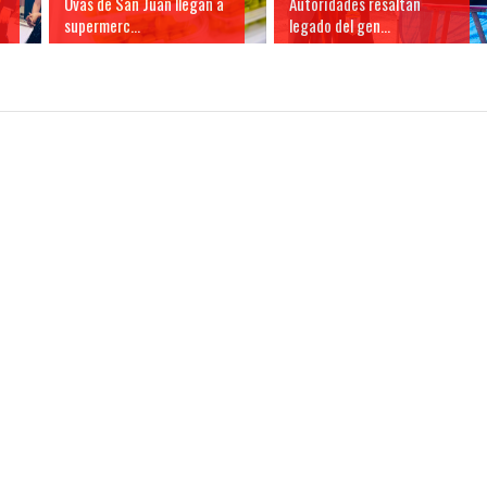
Uvas de San Juan llegan a
Autoridades resaltan
supermerc...
legado del gen...