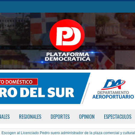
NALES
REGIONALES
DEPORTES
OPINION
ESPECTACULOS
Escogen al Licenciado Pedro suero administrador de la plaza comercial y cultural