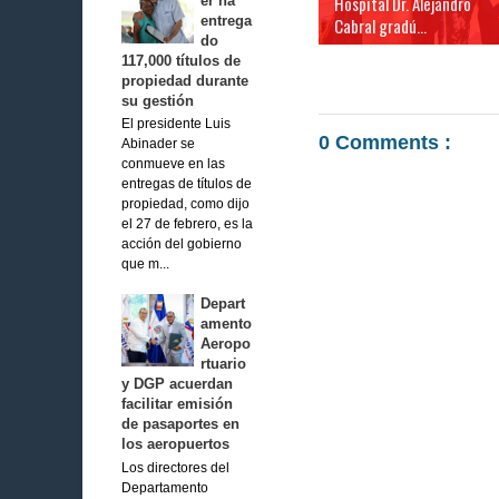
Hospital Dr. Alejandro
er ha
entrega
Cabral gradú...
do
117,000 títulos de
propiedad durante
su gestión
El presidente Luis
0 Comments :
Abinader se
conmueve en las
entregas de títulos de
propiedad, como dijo
el 27 de febrero, es la
acción del gobierno
que m...
Depart
amento
Aeropo
rtuario
y DGP acuerdan
facilitar emisión
de pasaportes en
los aeropuertos
Los directores del
Departamento