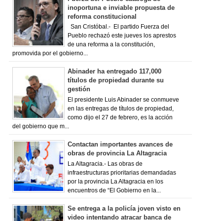
inoportuna e inviable propuesta de
reforma constitucional
San Cristóbal.- El partido Fuerza del
Pueblo rechazó este jueves los aprestos
de una reforma a la constitución,
promovida por el gobierno...
Abinader ha entregado 117,000
títulos de propiedad durante su
gestión
El presidente Luis Abinader se conmueve
en las entregas de títulos de propiedad,
como dijo el 27 de febrero, es la acción
del gobierno que m...
Contactan importantes avances de
obras de provincia La Altagracia
La Altagracia.- Las obras de
infraestructuras prioritarias demandadas
por la provincia La Altagracia en los
encuentros de “El Gobierno en la...
Se entrega a la policía joven visto en
video intentando atracar banca de