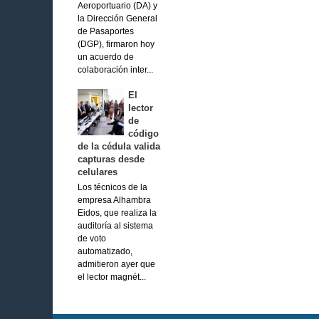
Aeroportuario (DA) y
la Dirección General
de Pasaportes
(DGP), firmaron hoy
un acuerdo de
colaboración inter...
El
lector
de
código
de la cédula valida
capturas desde
celulares
Los técnicos de la
empresa Alhambra
Eidos, que realiza la
auditoría al sistema
de voto
automatizado,
admitieron ayer que
el lector magnét...