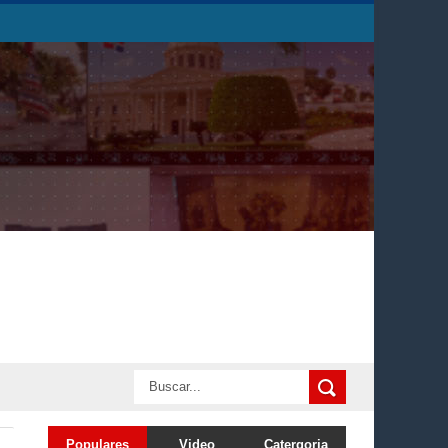
Populares
Video
Catergoria