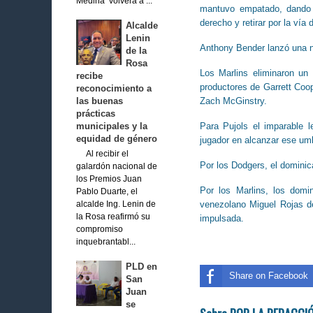
Medina volverá a ...
mantuvo empatado, dando p
derecho y retirar por la vía
Alcalde
Lenin
Anthony Bender lanzó una n
de la
Rosa
Los Marlins eliminaron un 
recibe
productores de Garrett Coo
reconocimiento a
Zach McGinstry.
las buenas
prácticas
Para Pujols el imparable 
municipales y la
equidad de género
jugador en alcanzar ese um
Al recibir el
Por los Dodgers, el dominic
galardón nacional de
los Premios Juan
Por los Marlins, los dom
Pablo Duarte, el
venezolano Miguel Rojas d
alcalde Ing. Lenin de
la Rosa reafirmó su
impulsada.
compromiso
inquebrantabl...
PLD en
Share on Facebook
San
Juan
se