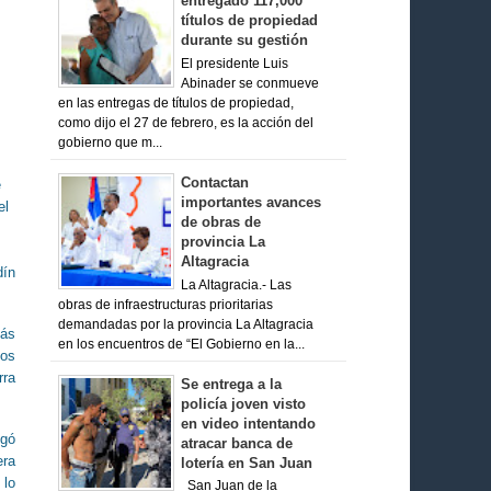
entregado 117,000
títulos de propiedad
durante su gestión
El presidente Luis
Abinader se conmueve
en las entregas de títulos de propiedad,
como dijo el 27 de febrero, es la acción del
gobierno que m...
Contactan
e
importantes avances
el
de obras de
provincia La
Altagracia
dín
La Altagracia.- Las
obras de infraestructuras prioritarias
demandadas por la provincia La Altagracia
Más
en los encuentros de “El Gobierno en la...
dos
rra
Se entrega a la
policía joven visto
en video intentando
egó
atracar banca de
era
lotería en San Juan
 lo
San Juan de la