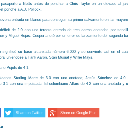
asaporte a Betts antes de ponchar a Chris Taylor en un elevado al jar
 del ponche a A.J. Pollock.
ovena entrada en blanco para conseguir su primer salvamento en las mayore
déficit de 2-0 con una tercera entrada de tres carras anotadas por sencil
per y Miguel Rojas. Cooper anotó por un error de lanzamiento del segunda b
le significó su base alcanzada número 6,000 y se convierte así en el cua
bral uniéndose a Hank Aaron, Stan Musial y Willie Mays.
ano Pujols de 4-1.
inicanos Starling Marte de 3-0 con una anotada; Jesús Sánchez de 4-0.
e 3-1 con una impulsada. El colombiano Alfaro de 4-2 con una anotada y 
Share on Twitter
Share on Google Plus