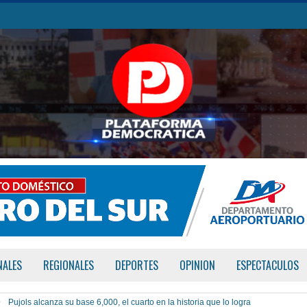
NALES
REGIONALES
DEPORTES
OPINION
ESPECTACULOS
Pujols alcanza su base 6,000, el cuarto en la historia que lo logra