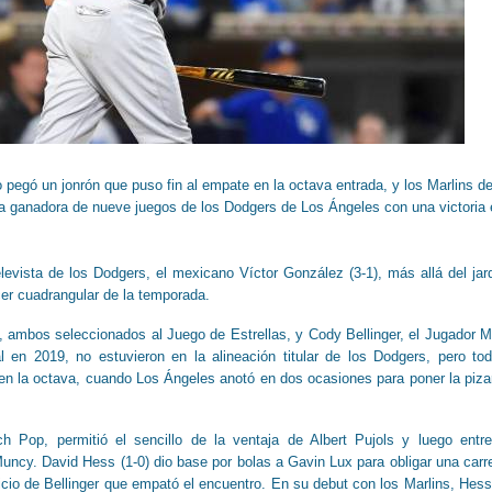
pegó un jonrón que puso fin al empate en la octava entrada, y los Marlins d
ha ganadora de nueve juegos de los Dodgers de Los Ángeles con una victoria 
relevista de los Dodgers, el mexicano Víctor González (3-1), más allá del jar
rcer cuadrangular de la temporada.
ambos seleccionados al Juego de Estrellas, y Cody Bellinger, el Jugador 
l en 2019, no estuvieron en la alineación titular de los Dodgers, pero to
n la octava, cuando Los Ángeles anotó en dos ocasiones para poner la piza
ch Pop, permitió el sencillo de la ventaja de Albert Pujols y luego entr
uncy. David Hess (1-0) dio base por bolas a Gavin Lux para obligar una carr
ficio de Bellinger que empató el encuentro. En su debut con los Marlins, Hess