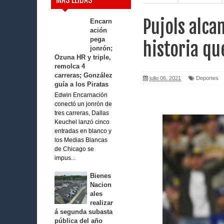
Pujols alca
Encarn
ación
pega
historia qu
jonrón;
Ozuna HR y triple,
remolca 4
carreras; González
julio 06, 2021
Deportes
guía a los Piratas
Edwin Encarnación
conectó un jonrón de
tres carreras, Dallas
Keuchel lanzó cinco
entradas en blanco y
los Medias Blancas
de Chicago se
impus...
Bienes
Nacion
ales
realizar
á segunda subasta
pública del año