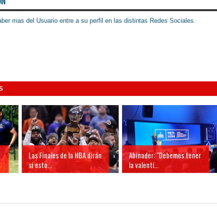
ÓN
ber mas del Usuario entre a su perfil en las distintas Redes Sociales.
S
Las Finales de la NBA dirán
Abinader: "Debemos tener
si esto...
la valentí...