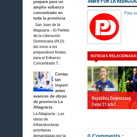
Sobre POR LA REDACCI
prepara para un
amplio esfuerzo
concentrado en
Para sa
toda la provincia
San Juan de la
Maguana.– El Partido
de la Liberación
Dominicana (PLD)
dio inicio a los
preparativos finales
NOTICIAS RELACIONADA
para el Esfuerzo
Concentrado T...
Contac
tan
import
antes
avances de obras
República Dominicana
de provincia La
tiene 21 árbit...
Altagracia
La Altagracia.- Las
obras de
infraestructuras
prioritarias
0 Comments :
demandadas por la