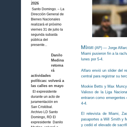
2026
Santo Domingo. – La
Dirección General de
Bienes Nacionales
realizará el próximo
viernes 31 de julio la
segunda subasta
pública del
presente...
MI
AMI (AP) — Jorge Alfaro 
Miami pusieron fin a la rac
Danilo
lunes por 5-4.
Medina
retoma
rá
Alfaro envió un slider del 
actividades
central para registrar su te
políticas: volverá a
las calles en mayo
Mookie Betts y Max Muncy, 
Valioso de la Liga Naciona
El expresidente
durante un acto de
entraron como emergentes e
juramentación en
4-4.
San Cristóbal.
Archivo LD Santo
El relevista de Miami, Za
Domingo, RD El
pasaportes a Will Smith y M
expresidente Danilo
y cedió el elevado de sacri