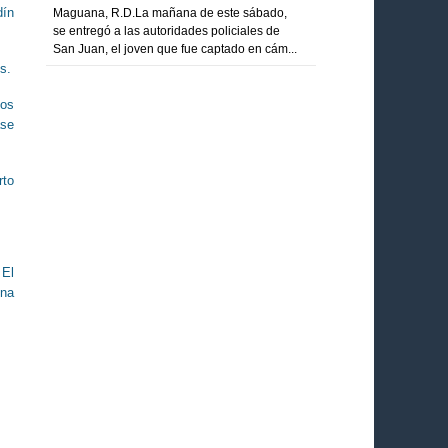
dín
Maguana, R.D.La mañana de este sábado,
se entregó a las autoridades policiales de
San Juan, el joven que fue captado en cám...
s.
los
ase
rto
 El
una