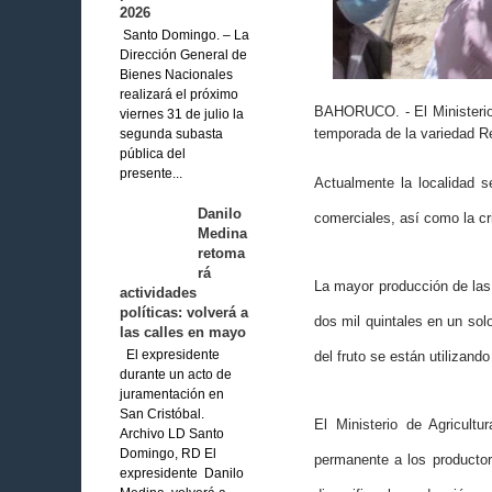
2026
Santo Domingo. – La
Dirección General de
Bienes Nacionales
realizará el próximo
BAHORUCO. - El Ministerio 
viernes 31 de julio la
temporada de la variedad R
segunda subasta
pública del
presente...
Actualmente la localidad s
Danilo
comerciales, así como la cri
Medina
retoma
rá
La mayor producción de la
actividades
políticas: volverá a
dos mil quintales en un sol
las calles en mayo
El expresidente
del fruto se están utilizando
durante un acto de
juramentación en
San Cristóbal.
El Ministerio de Agricult
Archivo LD Santo
Domingo, RD El
permanente a los producto
expresidente Danilo