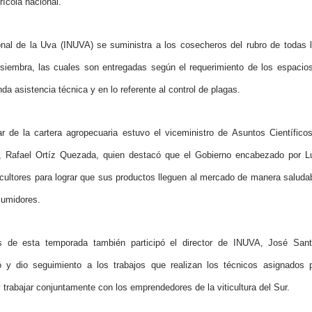
rícola nacional.
ional de la Uva (INUVA) se suministra a los cosecheros del rubro de todas 
 siembra, las cuales son entregadas según el requerimiento de los espacio
a asistencia técnica y en lo referente al control de plagas.
ar de la cartera agropecuaria estuvo el viceministro de Asuntos Científico
d, Rafael Ortíz Quezada, quien destacó que el Gobierno encabezado por L
ticultores para lograr que sus productos lleguen al mercado de manera saluda
sumidores.
s de esta temporada también participó el director de INUVA, José San
y dio seguimiento a los trabajos que realizan los técnicos asignados 
 trabajar conjuntamente con los emprendedores de la viticultura del Sur.