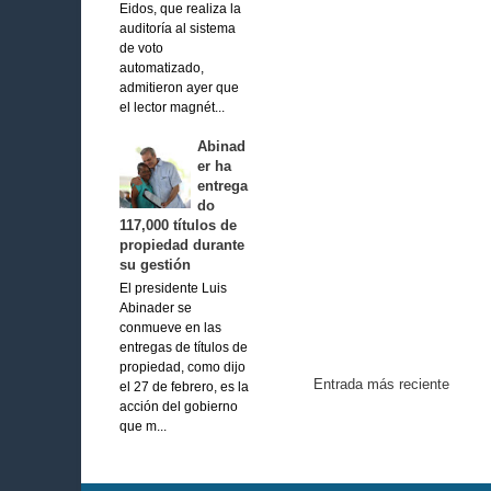
Eidos, que realiza la
auditoría al sistema
de voto
automatizado,
admitieron ayer que
el lector magnét...
Abinad
er ha
entrega
do
117,000 títulos de
propiedad durante
su gestión
El presidente Luis
Abinader se
conmueve en las
entregas de títulos de
propiedad, como dijo
Entrada más reciente
el 27 de febrero, es la
acción del gobierno
que m...