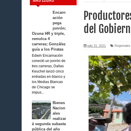
Productores
Encarn
ación
pega
del Gobier
jonrón;
Ozuna HR y triple,
remolca 4
carreras; González
julio 31, 2021
Regionales
guía a los Piratas
Edwin Encarnación
conectó un jonrón de
tres carreras, Dallas
Keuchel lanzó cinco
entradas en blanco y
los Medias Blancas
de Chicago se
impus...
Bienes
Nacion
ales
realizar
á segunda subasta
pública del año