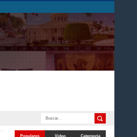
Populares
Video
Catergoria