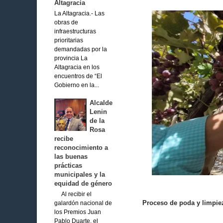
Altagracia
La Altagracia.- Las
obras de
infraestructuras
prioritarias
demandadas por la
provincia La
Altagracia en los
encuentros de “El
Gobierno en la...
Alcalde
Lenin
de la
Rosa
recibe
reconocimiento a
las buenas
prácticas
municipales y la
equidad de género
Al recibir el
Proceso de poda y limpiez
galardón nacional de
los Premios Juan
Pablo Duarte, el