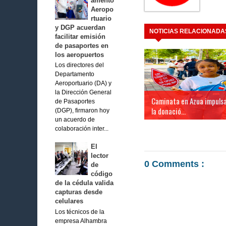
amento
Aeropo
rtuario
y DGP acuerdan
NOTICIAS RELACIONADA
facilitar emisión
de pasaportes en
los aeropuertos
Los directores del
Departamento
Aeroportuario (DA) y
la Dirección General
Caminata en Azua impuls
de Pasaportes
la donació...
(DGP), firmaron hoy
un acuerdo de
colaboración inter...
El
lector
0 Comments :
de
código
de la cédula valida
capturas desde
celulares
Los técnicos de la
empresa Alhambra