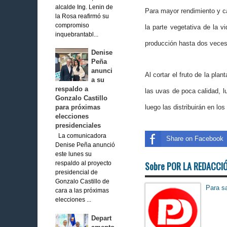
alcalde Ing. Lenin de
Para mayor rendimiento y cal
la Rosa reafirmó su
compromiso
la parte vegetativa de la v
inquebrantabl...
producción hasta dos veces
Denise
Peña
anunci
Al cortar el fruto de la pla
a su
respaldo a
las uvas de poca calidad, l
Gonzalo Castillo
para próximas
luego las distribuirán en lo
elecciones
presidenciales
La comunicadora
Share on Facebook
Denise Peña anunció
este lunes su
Sobre POR LA REDACCI
respaldo al proyecto
presidencial de
Gonzalo Castillo de
Para sa
cara a las próximas
elecciones ...
Depart