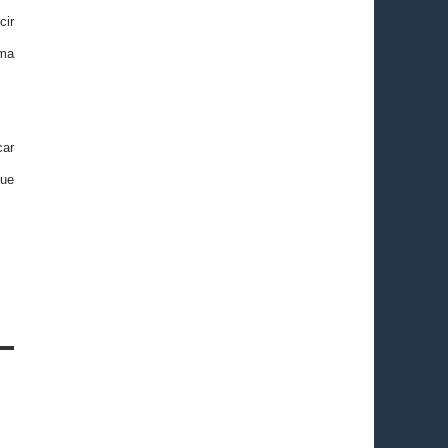
cir
sma
car
que