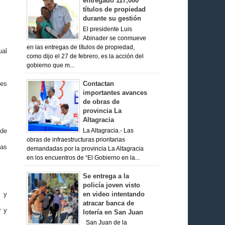
entregado 117,000
títulos de propiedad
durante su gestión
El presidente Luis
Abinader se conmueve
en las entregas de títulos de propiedad,
ual
como dijo el 27 de febrero, es la acción del
gobierno que m...
Contactan
des
importantes avances
de obras de
provincia La
Altagracia
 de
La Altagracia.- Las
obras de infraestructuras prioritarias
ías
demandadas por la provincia La Altagracia
en los encuentros de “El Gobierno en la...
Se entrega a la
policía joven visto
en video intentando
o y
atracar banca de
r y
lotería en San Juan
San Juan de la