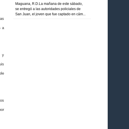
Maguana, R.D.La mañana de este sábado,
se entregó a las autoridades policiales de
San Juan, el joven que fue captado en cám...
las
s a
s y
uis
ble
tos
por