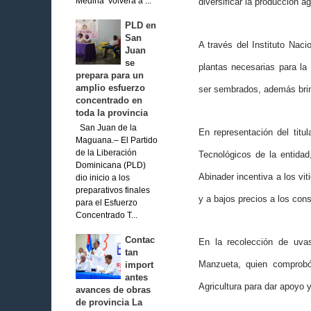
Medina volverá a ...
diversificar la producción ag
PLD en
San
A través del Instituto Nac
Juan
se
plantas necesarias para la
prepara para un
amplio esfuerzo
ser sembrados, además brind
concentrado en
toda la provincia
San Juan de la
En representación del titul
Maguana.– El Partido
de la Liberación
Tecnológicos de la entida
Dominicana (PLD)
Abinader incentiva a los vi
dio inicio a los
preparativos finales
y a bajos precios a los con
para el Esfuerzo
Concentrado T...
Contac
En la recolección de uva
tan
Manzueta, quien comprobó 
import
antes
Agricultura para dar apoyo y
avances de obras
de provincia La