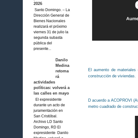
2026
Santo Domingo. – La
Dirección General de
Bienes Nacionales
realizará el próximo
viernes 31 de julio la
segunda subasta
pública del
presente...
Danilo
Medina
El aumento de materiales 
retoma
construcción de viviendas.
rá
actividades
políticas: volverá a
las calles en mayo
El expresidente
D acuerdo a ACOPROVI (Aso
durante un acto de
metro cuadrado de constru
juramentación en
San Cristóbal.
Archivo LD Santo
Domingo, RD El
expresidente Danilo