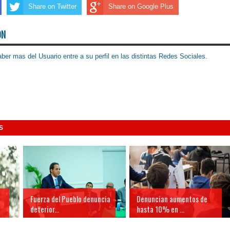
Share on Twitter
Share on Google Plus
ÓN
ber mas del Usuario entre a su perfil en las distintas Redes Sociales.
S
Fuerza del Pueblo denuncia
Denuncian aumentos de
deterior...
hasta 10% en ...