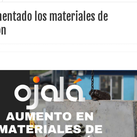
entado los materiales de
ón
s