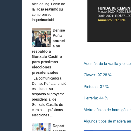
alcalde Ing. Lenin de
la Rosa reafirmó su
compromiso
inquebrantabl...
Denise
Peña
anunci
a su
respaldo a
Gonzalo Castillo
para próximas
Además de la varilla y el c
elecciones
presidenciales
Clavos: 97.28 %
La comunicadora
Denise Peña anunció
Pinturas: 37 %
este lunes su
respaldo al proyecto
Herrería: 44 %
presidencial de
Gonzalo Castillo de
Metro cúbico de hormigón in
cara a las próximas
elecciones ...
Algunos tipos de madera a
Depart