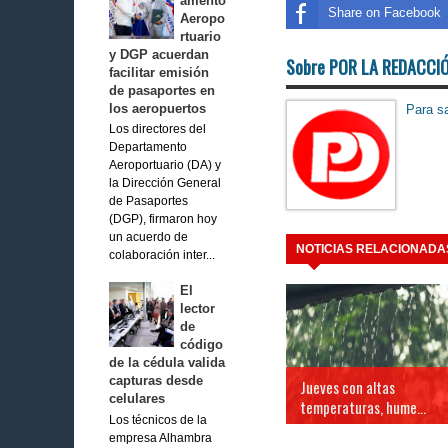
amento
Share on Facebook
Aeropo
rtuario
y DGP acuerdan
Sobre POR LA REDACCI
facilitar emisión
de pasaportes en
los aeropuertos
Para sa
Los directores del
Departamento
Aeroportuario (DA) y
la Dirección General
de Pasaportes
(DGP), firmaron hoy
un acuerdo de
NOTICIAS RELACIONADA
colaboración inter...
El
lector
de
código
de la cédula valida
capturas desde
Jueves con altas
celulares
temperaturas, hume...
Los técnicos de la
empresa Alhambra