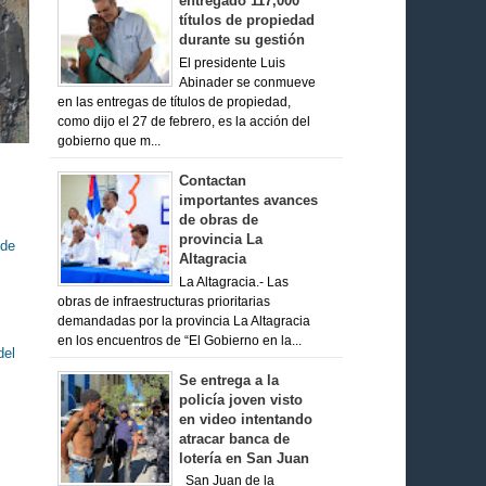
entregado 117,000
títulos de propiedad
durante su gestión
El presidente Luis
Abinader se conmueve
en las entregas de títulos de propiedad,
como dijo el 27 de febrero, es la acción del
gobierno que m...
Contactan
importantes avances
de obras de
provincia La
 de
Altagracia
La Altagracia.- Las
obras de infraestructuras prioritarias
demandadas por la provincia La Altagracia
en los encuentros de “El Gobierno en la...
del
Se entrega a la
policía joven visto
en video intentando
atracar banca de
lotería en San Juan
San Juan de la