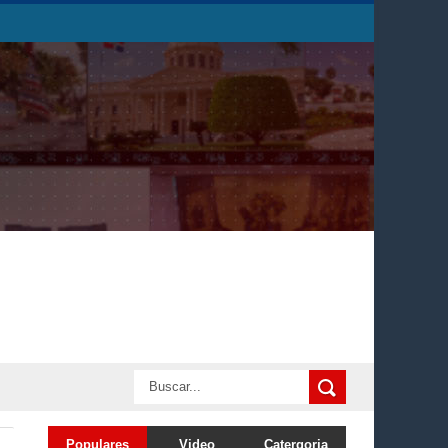
Populares
Video
Catergoria