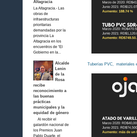
Altagracia
La Altagracia.- Las
obras de
infraestructuras
prioritarias
demandadas por la
provincia La
Altagracia en los
encuentros de “El
Gobierno en la...
Alcalde
Tuberías PVC, materiales el
Lenin
de la
Rosa
recibe
reconocimiento a
las buenas
prácticas
municipales y la
equidad de género
Al recibir el
galardón nacional de
los Premios Juan
Pablo Duarte, el