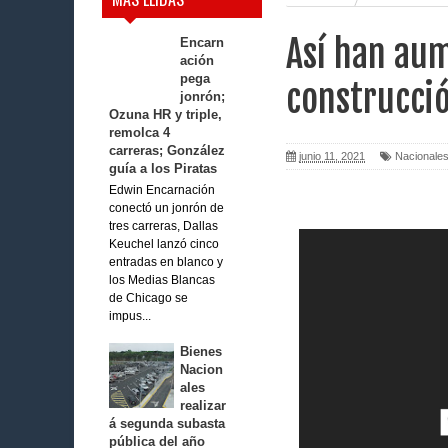
Así han aum
Encarn
ación
pega
construcci
jonrón;
Ozuna HR y triple,
remolca 4
carreras; González
junio 11, 2021
Nacionale
guía a los Piratas
Edwin Encarnación
conectó un jonrón de
tres carreras, Dallas
Keuchel lanzó cinco
entradas en blanco y
los Medias Blancas
de Chicago se
impus...
Bienes
Nacion
ales
realizar
á segunda subasta
pública del año