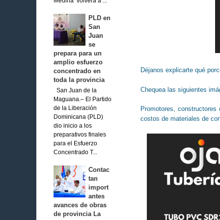
Medina volverá a ...
PLD en
San
Juan
se
prepara para un
amplio esfuerzo
Déjanos explicarte qué por
concentrado en
toda la provincia
Chequea las siguientes imá
San Juan de la
Maguana.– El Partido
de la Liberación
Promotores, constructores 
Dominicana (PLD)
costos de materiales de con
dio inicio a los
preparativos finales
para el Esfuerzo
Concentrado T...
Contac
tan
import
antes
avances de obras
de provincia La