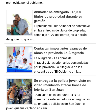
promovida por el gobierno...
Abinader ha entregado 117,000
títulos de propiedad durante su
gestión
El presidente Luis Abinader se conmueve
en las entregas de títulos de propiedad,
como dijo el 27 de febrero, es la acción
del gobierno que m...
Contactan importantes avances de
obras de provincia La Altagracia
La Altagracia.- Las obras de
infraestructuras prioritarias demandadas
por la provincia La Altagracia en los
encuentros de “El Gobierno en la...
Se entrega a la policía joven visto en
video intentando atracar banca de
lotería en San Juan
San Juan de la Maguana, R.D.La
mañana de este sábado, se entregó a las
autoridades policiales de San Juan, el
joven que fue captado en cám...