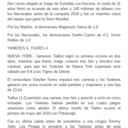
Dos veces elegido al Juego de Estrellas con Arizona, el zurdo de 31
años firmó un acuerdo de seis años y 140 millones de dólares con
los Nacionales antes de la campaña 2019 y fue un miembro clave
del equipo que ganó la Serie Mundial.
Por los Marlins, el dominicano Magneuris Sierra de 1-0.
Por los Nacionales, los dominicanos Starlin Castro de 4-1; Victor
Robles de 1-0.
YANKEES 6, TIGRES 4
NUEVA YORK.- Jameson Taillon logró su primera victoria en dos
años, mientras que Aaron Judge conectó tres hits y remolcó tres
carreras, para que los Yankees de Nueva York superaran este
sábado por 6-4 a los Tigres de Detroit.
El venezolano Gleyber Torres impulsó tres carreras y los Yankees
ganaron por sexta ocasión en siete partidos y mejoraron a una foja
de 13-14.
Taillon (1-2) permitió una carrera, tres hits y ponchó a ocho en cinco
entradas. Los Yankees habían perdido en sus cuatro juegos
anteriores como abridor. El último triunfo de Taillon ocurrió el
primero de mayo del 2019 con Pittsburgh.
Fue su última salida antes de someterse a una cirugía Tommy
John. Los Piratas lo enviaron a los Yankees antes de esta