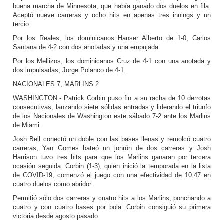
buena marcha de Minnesota, que había ganado dos duelos en fila.
Aceptó nueve carreras y ocho hits en apenas tres innings y un
tercio.
Por los Reales, los dominicanos Hanser Alberto de 1-0, Carlos
Santana de 4-2 con dos anotadas y una empujada.
Por los Mellizos, los dominicanos Cruz de 4-1 con una anotada y
dos impulsadas, Jorge Polanco de 4-1.
NACIONALES 7, MARLINS 2
WASHINGTON.- Patrick Corbin puso fin a su racha de 10 derrotas
consecutivas, lanzando siete sólidas entradas y liderando el triunfo
de los Nacionales de Washington este sábado 7-2 ante los Marlins
de Miami.
Josh Bell conectó un doble con las bases llenas y remolcó cuatro
carreras, Yan Gomes bateó un jonrón de dos carreras y Josh
Harrison tuvo tres hits para que los Marlins ganaran por tercera
ocasión seguida. Corbin (1-3), quien inició la temporada en la lista
de COVID-19, comenzó el juego con una efectividad de 10.47 en
cuatro duelos como abridor.
Permitió sólo dos carreras y cuatro hits a los Marlins, ponchando a
cuatro y con cuatro bases por bola. Corbin consiguió su primera
victoria desde agosto pasado.