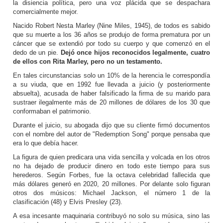
la disiencia política, pero una voz plácida que se despachara
comercialmente mejor.
Nacido Robert Nesta Marley (Nine Miles, 1945), de todos es sabido
que su muerte a los 36 años se produjo de forma prematura por un
cáncer que se extendió por todo su cuerpo y que comenzó en el
dedo de un pie.
Dejó once hijos reconocidos legalmente, cuatro
de ellos con Rita Marley, pero no un testamento.
En tales circunstancias solo un 10% de la herencia le correspondía
a su viuda, que en 1992 fue llevada a juicio (y posteriormente
absuelta), acusada de haber falsificado la firma de su marido para
sustraer ilegalmente más de 20 millones de dólares de los 30 que
conformaban el patrimonio.
Durante el juicio, su abogada dijo que su cliente firmó documentos
con el nombre del autor de "Redemption Song" porque pensaba que
era lo que debía hacer.
La figura de quien predicara una vida sencilla y volcada en los otros
no ha dejado de producir dinero en todo este tiempo para sus
herederos. Según Forbes, fue la octava celebridad fallecida que
más dólares generó en 2020, 20 millones. Por delante solo figuran
otros dos músicos: Michael Jackson, el número 1 de la
clasificación (48) y Elvis Presley (23).
A esa incesante maquinaria contribuyó no solo su música, sino las