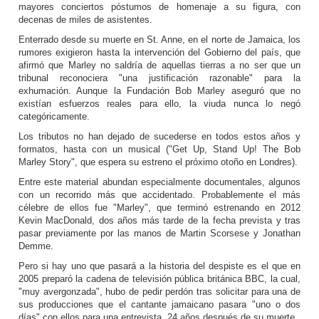
mayores conciertos póstumos de homenaje a su figura, con
decenas de miles de asistentes.
Enterrado desde su muerte en St. Anne, en el norte de Jamaica, los
rumores exigieron hasta la intervención del Gobierno del país, que
afirmó que Marley no saldría de aquellas tierras a no ser que un
tribunal reconociera "una justificación razonable" para la
exhumación. Aunque la Fundación Bob Marley aseguró que no
existían esfuerzos reales para ello, la viuda nunca lo negó
categóricamente.
Los tributos no han dejado de sucederse en todos estos años y
formatos, hasta con un musical ("Get Up, Stand Up! The Bob
Marley Story", que espera su estreno el próximo otoño en Londres).
Entre este material abundan especialmente documentales, algunos
con un recorrido más que accidentado. Probablemente el más
célebre de ellos fue "Marley", que terminó estrenando en 2012
Kevin MacDonald, dos años más tarde de la fecha prevista y tras
pasar previamente por las manos de Martin Scorsese y Jonathan
Demme.
Pero si hay uno que pasará a la historia del despiste es el que en
2005 preparó la cadena de televisión pública británica BBC, la cual,
"muy avergonzada", hubo de pedir perdón tras solicitar para una de
sus producciones que el cantante jamaicano pasara "uno o dos
días" con ellos para una entrevista, 24 años después de su muerte.