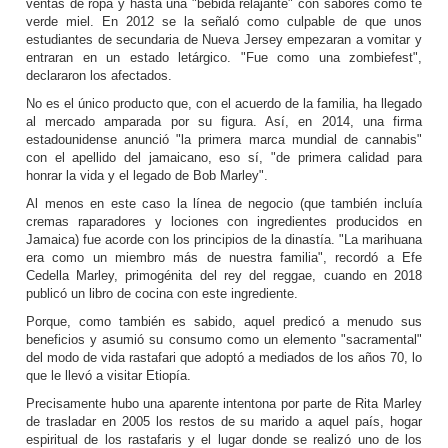
ventas de ropa y hasta una "bebida relajante" con sabores como té
verde miel. En 2012 se la señaló como culpable de que unos
estudiantes de secundaria de Nueva Jersey empezaran a vomitar y
entraran en un estado letárgico. "Fue como una zombiefest",
declararon los afectados.
No es el único producto que, con el acuerdo de la familia, ha llegado
al mercado amparada por su figura. Así, en 2014, una firma
estadounidense anunció "la primera marca mundial de cannabis"
con el apellido del jamaicano, eso sí, "de primera calidad para
honrar la vida y el legado de Bob Marley".
Al menos en este caso la línea de negocio (que también incluía
cremas raparadores y lociones con ingredientes producidos en
Jamaica) fue acorde con los principios de la dinastía. "La marihuana
era como un miembro más de nuestra familia", recordó a Efe
Cedella Marley, primogénita del rey del reggae, cuando en 2018
publicó un libro de cocina con este ingrediente.
Porque, como también es sabido, aquel predicó a menudo sus
beneficios y asumió su consumo como un elemento "sacramental"
del modo de vida rastafari que adoptó a mediados de los años 70, lo
que le llevó a visitar Etiopía.
Precisamente hubo una aparente intentona por parte de Rita Marley
de trasladar en 2005 los restos de su marido a aquel país, hogar
espiritual de los rastafaris y el lugar donde se realizó uno de los