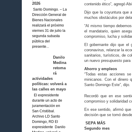
2026
contenido ético”, agregó Abi
Santo Domingo. – La
Dijo que la coyuntura que a
Dirección General de
muchos obstá­culos por dela
Bienes Nacionales
“Al mismo tiempo de­bemos 
realizará el próximo
el man­datario, quien aseg
viernes 31 de julio la
com­promiso, lucha y solidar
segunda subasta
pública del
El gobernante dijo que el 
presente...
coronavirus, re­lanzar la ec
sanitarios, turísticos, de c
Danilo
un nuevo presu­puesto para
Medina
retoma
Ahorro y empleos
rá
“Todas estas acciones se
actividades
minicanos. Con el dine­ro
políticas: volverá a
Santo Domingo Este”, dijo.
las calles en mayo
El expresidente
Recordó que en ese sentid
durante un acto de
compromiso y so­lidaridad co
juramentación en
En ese sentido, afir­mó que
San Cristóbal.
decisión que se tomó desde 
Archivo LD Santo
Domingo, RD El
SEPA MÁS
expresidente Danilo
Segundo mes