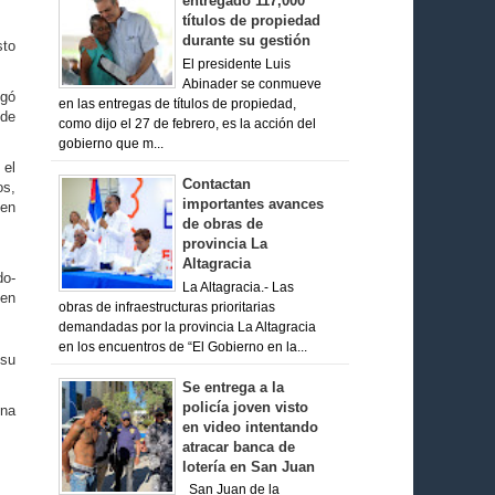
entregado 117,000
títulos de propiedad
durante su gestión
sto
El presidente Luis
Abinader se conmueve
egó
en las entregas de títulos de propiedad,
 de
como dijo el 27 de febrero, es la acción del
gobierno que m...
 el
Contactan
os,
importantes avances
ten
de obras de
provincia La
Altagracia
do­
La Altagracia.- Las
 en
obras de infraestructuras prioritarias
demandadas por la provincia La Altagracia
en los encuentros de “El Gobierno en la...
 su
Se entrega a la
policía joven visto
una
en video intentando
atracar banca de
lotería en San Juan
San Juan de la