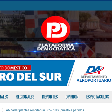
NALES
REGIONALES
DEPORTES
OPINION
ESPECTACULOS
Abinader plantea recortar un 50% presupuesto a partidos