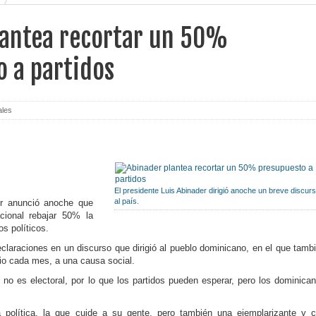
lantea recortar un 50%
 a partidos
ales
El presidente Luis Abinader dirigió anoche un breve discur
al país.
der anunció anoche que
cional rebajar 50% la
os políticos.
claraciones en un discurso que dirigió al pueblo dominicano, en el que tamb
io cada mes, a una causa social.
no es electoral, por lo que los partidos pueden esperar, pero los domini­ca
a política, la que cuide a su gente, pero también una ejemplarizante y 