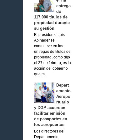
er ha
entrega
do
117,000 títulos de
propiedad durante
su gestión
El presidente Luis
Abinader se
conmueve en las
entregas de títulos de
propiedad, como dijo
el 27 de febrero, es la
acción del gobierno
que m...
Depart
amento
Aeropo
rtuario
y DGP acuerdan
facilitar emisión
de pasaportes en
los aeropuertos
Los directores del
Departamento