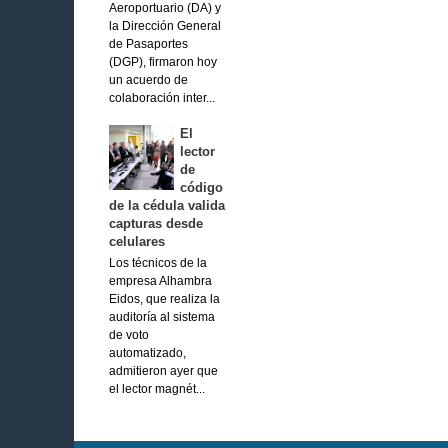
Aeroportuario (DA) y
la Dirección General
de Pasaportes
(DGP), firmaron hoy
un acuerdo de
colaboración inter...
El
lector
de
código
de la cédula valida
capturas desde
celulares
Los técnicos de la
empresa Alhambra
Eidos, que realiza la
auditoría al sistema
de voto
automatizado,
admitieron ayer que
el lector magnét...