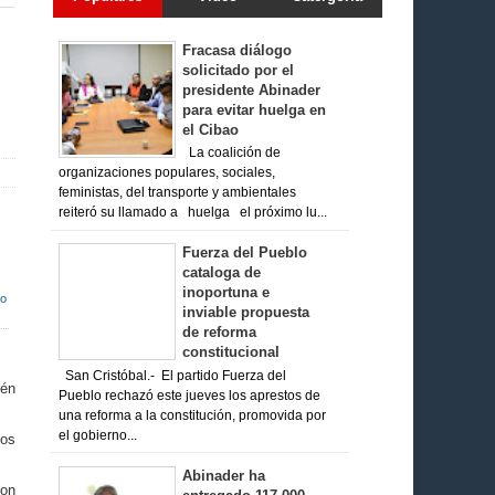
Fracasa diálogo
solicitado por el
presidente Abinader
para evitar huelga en
el Cibao
La coalición de
organizaciones populares, sociales,
feministas, del transporte y ambientales
reiteró su llamado a huelga el próximo lu...
Fuerza del Pueblo
cataloga de
inoportuna e
so
inviable propuesta
de reforma
constitucional
San Cristóbal.- El partido Fuerza del
ién
Pueblo rechazó este jueves los aprestos de
una reforma a la constitución, promovida por
el gobierno...
nos
Abinader ha
con