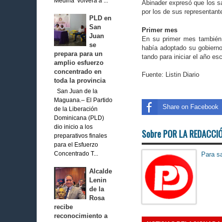
Medina volverá a ...
Abinader expresó que los sa
por los de sus representante
PLD en
San
Primer mes
Juan
En su primer mes tam­bién 
se
había adopta­do su gobierno
prepara para un
tando para iniciar el año esc
amplio esfuerzo
concentrado en
Fuente: Listin Diario
toda la provincia
San Juan de la
Maguana.– El Partido
Share on Facebook
de la Liberación
Dominicana (PLD)
dio inicio a los
Sobre POR LA REDACCI
preparativos finales
para el Esfuerzo
Concentrado T...
Para sa
Alcalde
Lenin
de la
Rosa
recibe
reconocimiento a