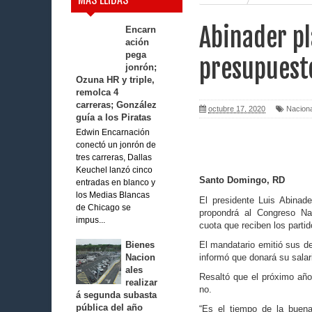
Abinader p
Encarn
ación
pega
presupuesto
jonrón;
Ozuna HR y triple,
remolca 4
carreras; González
octubre 17, 2020
Nacion
guía a los Piratas
Edwin Encarnación
conectó un jonrón de
tres carreras, Dallas
Keuchel lanzó cinco
Santo Domingo, RD
entradas en blanco y
los Medias Blancas
El presidente Luis Abina­
de Chicago se
propondrá al Congreso Na
impus...
cuota que reciben los par­tid
Bienes
El mandatario emitió sus de
Nacion
informó que donará su salar
ales
Resaltó que el próximo año 
realizar
no.
á segunda subasta
pública del año
“Es el tiempo de la bue­n