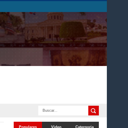
Populares
Video
Catergoria