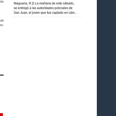
dos
Maguana, R.D.La mañana de este sábado,
se entregó a las autoridades policiales de
San Juan, el joven que fue captado en cám...
que
en­