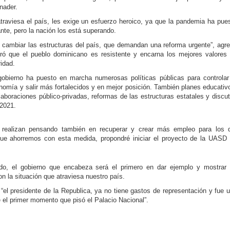
nader.
traviesa el país, les exige un esfuerzo heroi­co, ya que la pandemia ha pue
nte, pero la nación los está superan­do.
cambiar las es­tructuras del país, que demandan una reforma urgente”, agr
uró que el pueblo dominicano es resistente y encarna los mejores valores
i­dad.
gobierno ha puesto en marcha numerosas polí­ticas públicas para con­trolar
onomía y salir más fortalecidos y en mejor posición. Tam­bién planes educativ
olaboraciones público-privadas, reformas de las estructuras estatales y discu
 2021.
 realizan pensando tam­bién en recuperar y crear más empleo para los 
 que ahorremos con esta medida, propondré iniciar el proyecto de la UASD
o, el gobierno que encabeza será el prime­ro en dar ejemplo y mos­trar
n la situación que atraviesa nuestro país.
 “el presidente de la Republica, ya no tiene gastos de representación y fue 
el primer mo­mento que pisó el Palacio Nacional”.