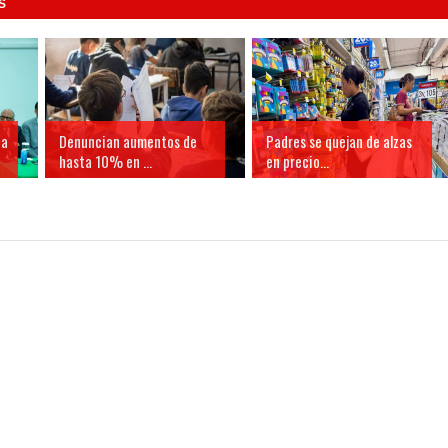
S
ia
Denuncian aumentos de
Padres se quejan de alzas
hasta 10% en ...
en precio...