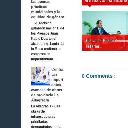
NOTICIAS RELACIONADA
las buenas
prácticas
municipales y la
equidad de género
Al recibir el
galardón nacional de
los Premios Juan
Pablo Duarte, el
Fuerza del Pueblo denunc
alcalde Ing. Lenin de
deterior...
la Rosa reafirmó su
compromiso
inquebrantabl...
Contac
tan
0 Comments :
import
antes
avances de obras
de provincia La
Altagracia
La Altagracia.- Las
obras de
infraestructuras
prioritarias
demandadas por la