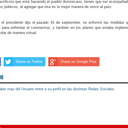
crificios que está haciendo el pueblo do­minicano, tienen que ser acompaña
s pú­blicos, al agregar que esa es la mejor manera de servir al país.
el presidente dijo el pasado 16 de septiem­bre, se enformó las me­didas 
 para en­frentar el coronavirus, y también en los planes que estaba implem
olar de manera vir­tual.
Share on Twitter
Share on Google Plus
ÓN
ber mas del Usuario entre a su perfil en las distintas Redes Sociales.