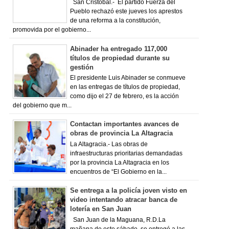
San Cristóbal.- El partido Fuerza del
Pueblo rechazó este jueves los aprestos
de una reforma a la constitución,
promovida por el gobierno...
Abinader ha entregado 117,000
títulos de propiedad durante su
gestión
El presidente Luis Abinader se conmueve
en las entregas de títulos de propiedad,
como dijo el 27 de febrero, es la acción
del gobierno que m...
Contactan importantes avances de
obras de provincia La Altagracia
La Altagracia.- Las obras de
infraestructuras prioritarias demandadas
por la provincia La Altagracia en los
encuentros de “El Gobierno en la...
Se entrega a la policía joven visto en
video intentando atracar banca de
lotería en San Juan
San Juan de la Maguana, R.D.La
mañana de este sábado, se entregó a las