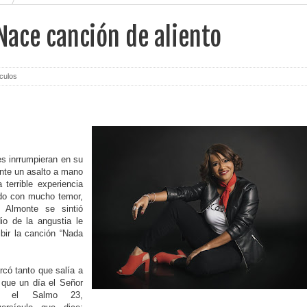
Nace canción de aliento
culos
s inrrumpieran en su
ante un asalto a mano
 terrible experiencia
ndo con mucho temor,
y Almonte se sintió
o de la angustia le
ibir la canción “Nada
có tanto que salía a
 que un día el Señor
n el Salmo 23,