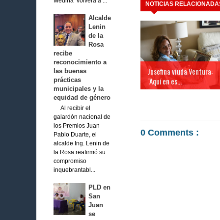
Medina volverá a ...
NOTICIAS RELACIONADA
Alcalde
Lenin
de la
Rosa
recibe
reconocimiento a
Josefina viuda Ventura:
las buenas
"Aquí en es...
prácticas
municipales y la
equidad de género
Al recibir el
galardón nacional de
los Premios Juan
0 Comments :
Pablo Duarte, el
alcalde Ing. Lenin de
la Rosa reafirmó su
compromiso
inquebrantabl...
PLD en
San
Juan
se