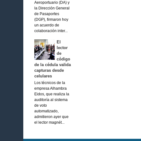
Aeroportuario (DA) y
la Dirección General
de Pasaportes
(DGP), firmaron hoy
un acuerdo de
colaboración inter...
El
lector
de
código
de la cédula valida
capturas desde
celulares
Los técnicos de la
empresa Alhambra
Eidos, que realiza la
auditoría al sistema
de voto
automatizado,
admitieron ayer que
el lector magnét...