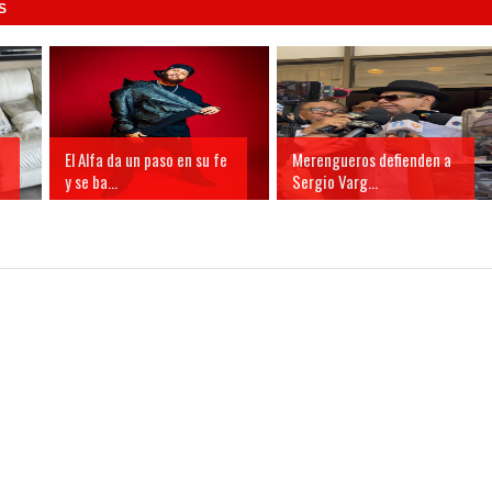
S
El Alfa da un paso en su fe
Merengueros defienden a
y se ba...
Sergio Varg...