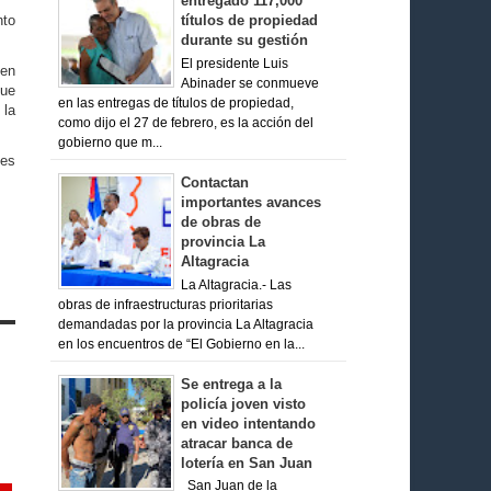
entregado 117,000
nto
títulos de propiedad
durante su gestión
El presidente Luis
 en
Abinader se conmueve
que
en las entregas de títulos de propiedad,
 la
como dijo el 27 de febrero, es la acción del
gobierno que m...
les
Contactan
importantes avances
de obras de
provincia La
Altagracia
La Altagracia.- Las
obras de infraestructuras prioritarias
demandadas por la provincia La Altagracia
en los encuentros de “El Gobierno en la...
Se entrega a la
policía joven visto
en video intentando
atracar banca de
lotería en San Juan
San Juan de la