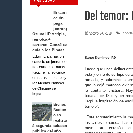
Del temor: 
Encarn
ación
pega
jonrón;
agosto 24, 2020
Especta
Ozuna HR y triple,
remolca 4
carreras; González
guía a los Piratas
Edwin Encarnación
Santo Domingo, RD
conectó un jonrón de
tres carreras, Dallas
Luego que unos delincuente
Keuchel lanzó cinco
vida y en la de su hija, dur
entradas en blanco y
armada, y sobrevivir a una
los Medias Blancas
que la dejó marcada vivie
de Chicago se
la cantante cristiana Na
impus...
tocada por Dios y en medi
llegó la inspiración de escr
Bienes
temeré”.
Nacion
ales
Este acontecimiento la mar
realizar
las calles temerosa, hasta
á segunda subasta
puso su corazón e
pública del año