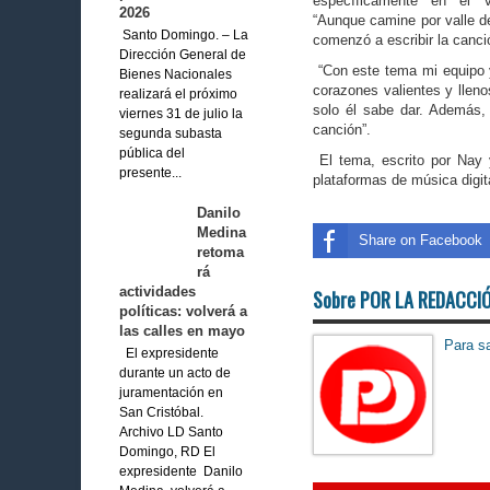
específicamente en el v
2026
“Aunque camine por valle d
Santo Domingo. – La
comenzó a escribir la canci
Dirección General de
“Con este tema mi equipo 
Bienes Nacionales
corazones valientes y lleno
realizará el próximo
solo él sabe dar. Además,
viernes 31 de julio la
canción”.
segunda subasta
pública del
El tema, escrito por Nay y
presente...
plataformas de música digit
Danilo
Medina
Share on Facebook
retoma
rá
actividades
Sobre POR LA REDACCI
políticas: volverá a
las calles en mayo
Para sa
El expresidente
durante un acto de
juramentación en
San Cristóbal.
Archivo LD Santo
Domingo, RD El
expresidente Danilo