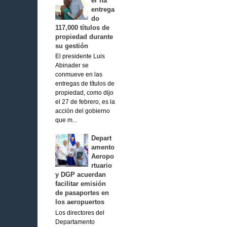
er ha
entrega
do
117,000 títulos de
propiedad durante
su gestión
El presidente Luis
Abinader se
conmueve en las
entregas de títulos de
propiedad, como dijo
el 27 de febrero, es la
acción del gobierno
que m...
Depart
amento
Aeropo
rtuario
y DGP acuerdan
facilitar emisión
de pasaportes en
los aeropuertos
Los directores del
Departamento