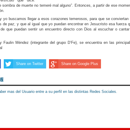
ersículo que dice:
e sombra de muerte no temeré mal alguno”. Entonces, a partir de ese mome
ón.
y yo buscamos llegar a esos corazones temerosos, para que se conviertan
s de paz; y que al igual que yo puedan encontrar en Jesucristo esa fuerza 
 de que puedan sentir un encuentro directo con Dios al escuchar o cantar
 Faulin Méndez (integrante del grupo D’Fe), se encuentra en las principa
al
Share on Twitter
Share on Google Plus
ÓN
ber mas del Usuario entre a su perfil en las distintas Redes Sociales.